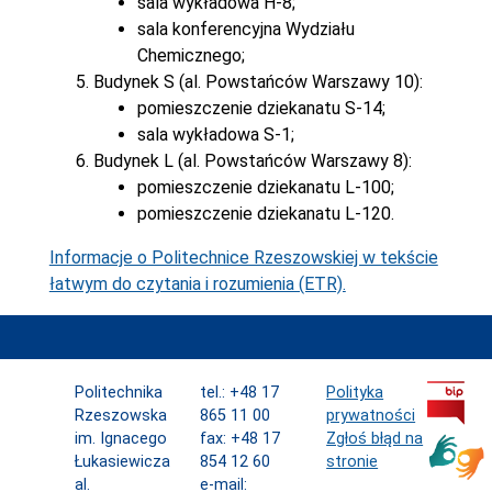
sala wykładowa H-8;
sala konferencyjna Wydziału
Chemicznego;
Budynek S (al. Powstańców Warszawy 10):
pomieszczenie dziekanatu S-14;
sala wykładowa S-1;
Budynek L (al. Powstańców Warszawy 8):
pomieszczenie dziekanatu L-100;
pomieszczenie dziekanatu L-120.
Informacje o Politechnice Rzeszowskiej w tekście
łatwym do czytania i rozumienia (ETR).
Politechnika
tel.: +48 17
Polityka
Rzeszowska
865 11 00
prywatności
im. Ignacego
fax: +48 17
Zgłoś błąd na
Łukasiewicza
854 12 60
stronie
al.
e-mail: