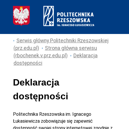
Serwis główny Politechniki Rzeszowskiej
(prz.edu.pl)
Strona główna serwisu
(rbochenek.v.prz.edu.pl)
Deklaracja
dostępności
Deklaracja
dostępności
Politechnika Rzeszowska im. Ignacego
Łukasiewicza
zobowiązuje się zapewnić
dostępność swojej
strony internetowej
zgodnie z