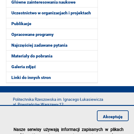
Główne zainteresowania naukowe
Uczestnictwo w organizacjach i projektach
Publikacje
Opracowane programy
Najczęściej zadawane pytania
Materiały do pobrania
Galeria zdjęć
Linki do innych stron
Politechnika Rzeszowska im. Ignacego Łukasiewicza
al. Powstańców Warszawy 12
35-029 Rzeszów
Akceptuję
tel.: +48 17 865 11 00
fax: +48 17 854 12 60
Nasze serwisy używają informacji zapisanych w plikach
e-mail:
kancelaria@prz.edu.pl