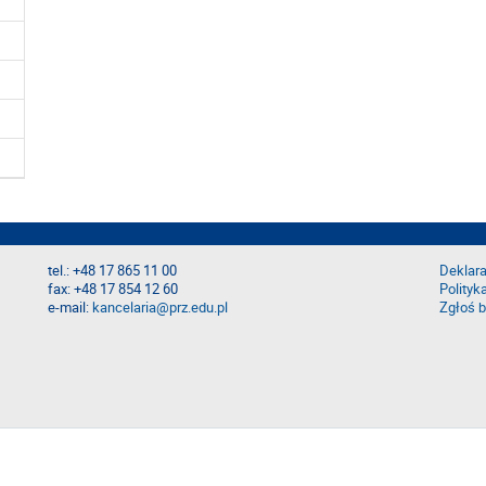
tel.: +48 17 865 11 00
Deklara
fax: +48 17 854 12 60
Polityk
e-mail:
kancelaria@prz.edu.pl
Zgłoś b