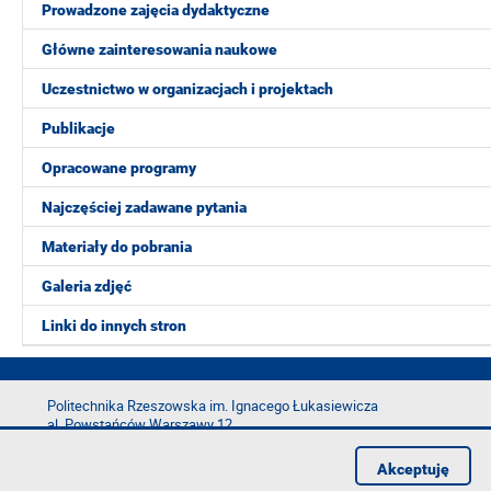
Prowadzone zajęcia dydaktyczne
Główne zainteresowania naukowe
Uczestnictwo w organizacjach i projektach
Publikacje
Opracowane programy
Najczęściej zadawane pytania
Materiały do pobrania
Galeria zdjęć
Linki do innych stron
Politechnika Rzeszowska im. Ignacego Łukasiewicza
al. Powstańców Warszawy 12
35-029 Rzeszów
Akceptuję
tel.: +48 17 865 11 00